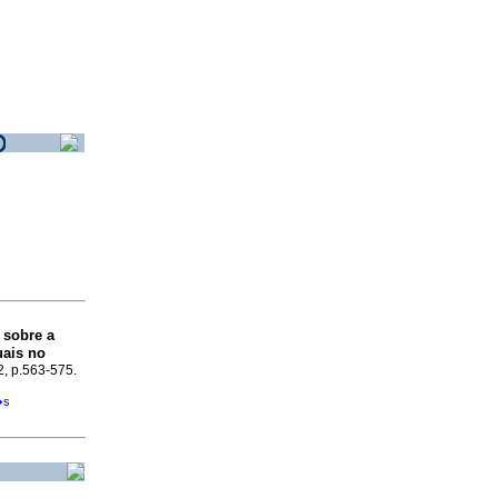
 sobre a
uais no
.2, p.563-575.
�s