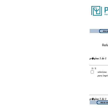
Ref
p�gina 1 de 1
1 / 1
seleciona
para impr
p�gina 1 de 1