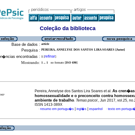
Coleção da biblioteca
Base de dados :
article
Pesquisa :
PEREIRA, ANNELYSE DOS SANTOS LIRA SOARES [Autor]
er�ncias encontradas :
refinar
1
[
]
Mostrando:
1 .. 1
no formato [
ISO 690
]
As cren�as
Pereira, Annelyse dos Santos Lira Soares et al.
imir
homossexualidade e o preconceito contra homossex
ambiente de trabalho
.
Temas psicol.
, Jun 2017, vol.25, no
ISSN 1413-389X
|
|
resumo em portugu�s
ingl�s
espanhol
texto em portugu
·
·