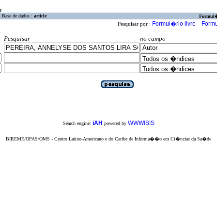
a
Base de dados :
article
Formul
Formul�rio livre
Formu
Pesquisar por :
Pesquisar
no campo
iAH
WWWISIS
Search engine:
powered by
BIREME/OPAS/OMS - Centro Latino-Americano e do Caribe de Informa��o em Ci�ncias da Sa�de