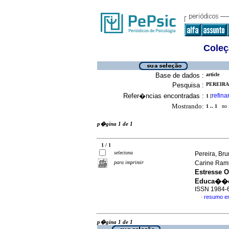
Coleç
Base de dados :
article
Pesquisa :
PEREIRA
Refer�ncias encontradas :
refina
1
[
Mostrando:
1 .. 1
no f
p�gina 1 de 1
1 / 1
seleciona
Pereira, Bru
para imprimir
Carine Ram
Estresse 
Educa��
ISSN 1984-
resumo e
·
p�gina 1 de 1