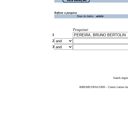
Refinar a pesquisa
Base de dados :
article
Pesquisar
1
2
3
Search engin
BIREME/OPAS/OMS - Centro Latino-Ame