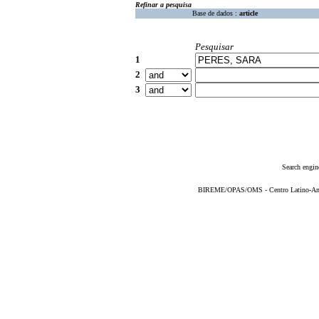
Refinar a pesquisa
Base de dados :
article
Pesquisar
1
2
3
Search engin
BIREME/OPAS/OMS - Centro Latino-Ame