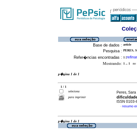
Coleç
Base de dados :
article
Pesquisa :
PERES, S
Refer�ncias encontradas :
refina
1
[
Mostrando:
1 .. 1
no f
p�gina 1 de 1
1 / 1
seleciona
Peres, Sara
dificuldade
para imprimir
ISSN 0103-
resumo e
·
p�gina 1 de 1