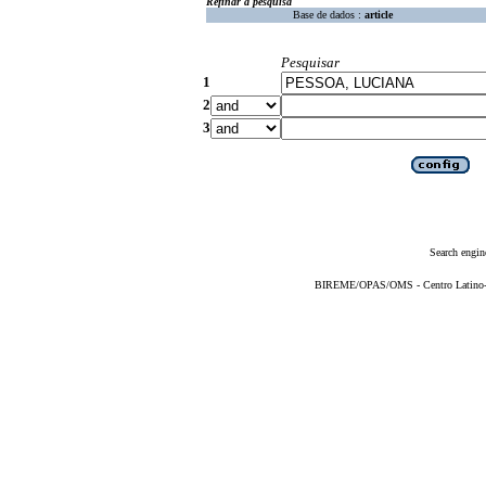
Refinar a pesquisa
Base de dados :
article
Pesquisar
1
2
3
Search engin
BIREME/OPAS/OMS - Centro Latino-Am