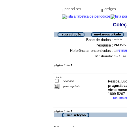
Coleç
Base de dados :
article
Pesquisa :
PESSOA, 
Referências encontradas :
refina
1
[
Mostrando:
1 .. 1
no f
página 1 de 1
1 / 1
seleciona
Pessoa, Luc
pragmática
para imprimir
vinte mese
1809-5267
resumo e
·
página 1 de 1