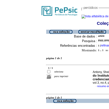
Coleç
Base de dados :
article
Pesquisa :
PHILIPPI
Referências encontradas :
refina
1
[
Mostrando:
1 .. 1
no f
página 1 de 1
1 / 1
seleciona
Antony, She
do Institut
para imprimir
credencia
vol.3, no.4,
resumo e
·
página 1 de 1