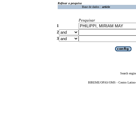
Refinar a pesquisa
Base de dados :
article
Pesquisar
1
2
3
Search engin
BIREME/OPAS/OMS - Centro Latino-Am