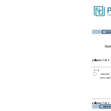
Ref
p�gina 1 de 1
1 / 1
seleciona
para impr
p�gina 1 de 1