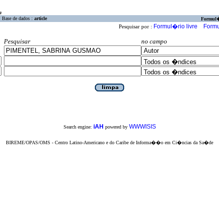
a
Base de dados :
article
Formul
Formul�rio livre
Formu
Pesquisar por :
Pesquisar
no campo
iAH
WWWISIS
Search engine:
powered by
BIREME/OPAS/OMS - Centro Latino-Americano e do Caribe de Informa��o em Ci�ncias da Sa�de