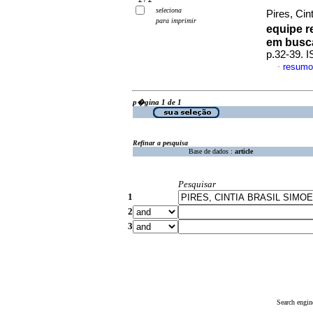
seleciona
Pires, Cin
para imprimir
equipe r
em busc
p.32-39. 
resumo
·
p�gina 1 de 1
Refinar a pesquisa
Base de dados :
article
Pesquisar
1
2
3
Search engin