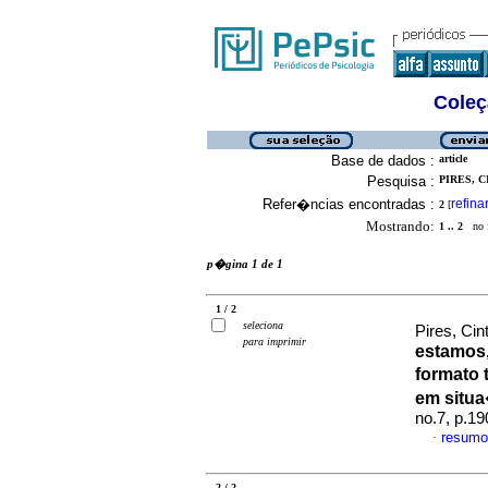
Coleç
Base de dados :
article
Pesquisa :
PIRES, C
Refer�ncias encontradas :
refina
2
[
Mostrando:
1 .. 2
no f
p�gina 1 de 1
1 / 2
seleciona
Pires, Cin
para imprimir
estamos,
formato 
em situ
no.7, p.1
resumo
·
2 / 2