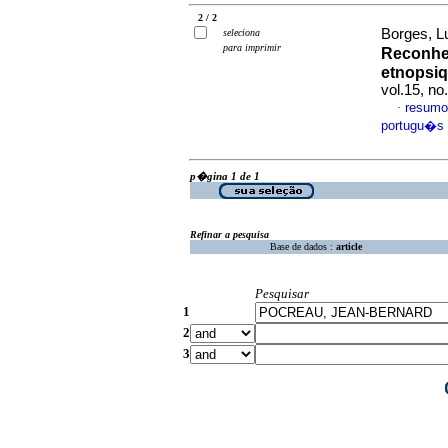
2 / 2
Borges, L
seleciona
para imprimir
Reconhe
etnopsiq
vol.15, n
resumo
·
portugu�s
p�gina 1 de 1
Refinar a pesquisa
Base de dados :
article
Pesquisar
1
2
3