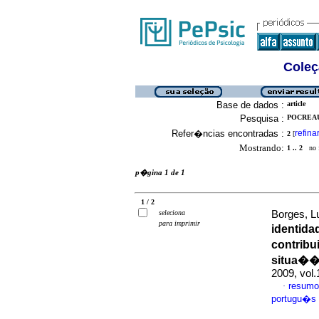
Coleç
Base de dados :
article
Pesquisa :
POCREAU
Refer�ncias encontradas :
refina
2
[
Mostrando:
1 .. 2
no f
p�gina 1 de 1
1 / 2
seleciona
Borges, L
para imprimir
identida
contribu
situa��
2009, vol
resumo
·
portugu�s