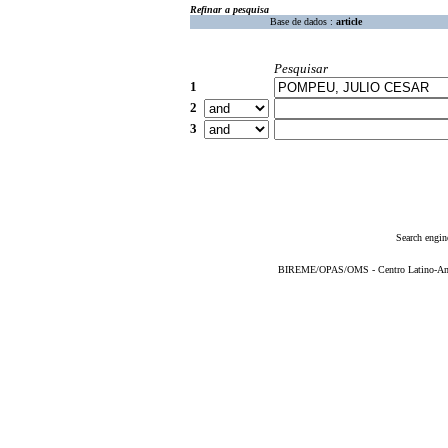
Refinar a pesquisa
Base de dados :
article
Pesquisar
1
2
3
Search engin
BIREME/OPAS/OMS - Centro Latino-Ame