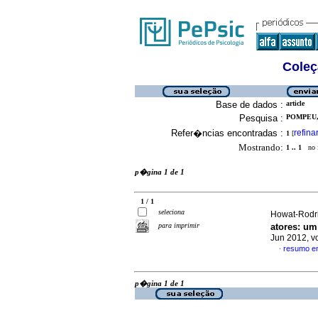
Coleç
Base de dados :
article
Pesquisa :
POMPEU, 
Refer�ncias encontradas :
refina
1
[
Mostrando:
1 .. 1
no f
p�gina 1 de 1
1 / 1
seleciona
Howat-Rodrig
para imprimir
atores
:
um 
Jun 2012, v
resumo e
·
p�gina 1 de 1