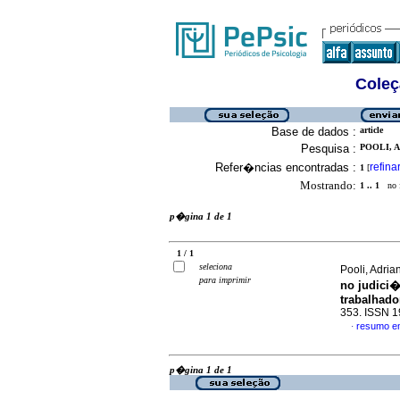
Coleç
Base de dados :
article
Pesquisa :
POOLI, 
Refer�ncias encontradas :
refina
1
[
Mostrando:
1 .. 1
no f
p�gina 1 de 1
1 / 1
seleciona
Pooli, Adri
para imprimir
no judici�
trabalhado
353. ISSN 
resumo e
·
p�gina 1 de 1