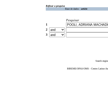
Refinar a pesquisa
Base de dados :
article
Pesquisar
1
2
3
Search engin
BIREME/OPAS/OMS - Centro Latino-Ame