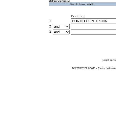
Refinar a pesquisa
Base de dados :
article
Pesquisar
1
2
3
Search engin
BIREME/OPAS/OMS - Centro Latino-Ame