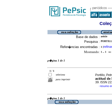
Coleç
Base de dados :
article
Pesquisa :
PORTILL
Refer�ncias encontradas :
refina
1
[
Mostrando:
1 .. 1
no f
p�gina 1 de 1
1 / 1
seleciona
Portillo, Pe
actitud de
para imprimir
39. ISSN 2
resumo e
·
p�gina 1 de 1