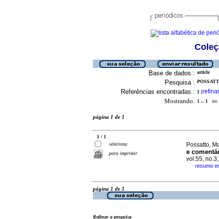
Coleç
Base de dados :
article
Pesquisa :
POSSATTO
Referências encontradas :
refina
1
[
Mostrando:
1 .. 1
no f
página 1 de 1
1 / 1
seleciona
Possatto, Ma
e comentár
para imprimir
vol.55, no.
resumo e
·
página 1 de 1
Refinar a pesquisa