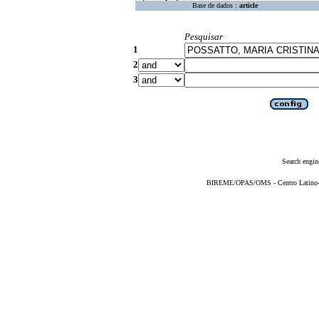
Base de dados :
article
Pesquisar
1
2
3
Search engin
BIREME/OPAS/OMS - Centro Latino-Am