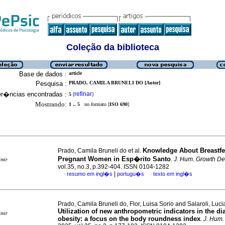
Coleção da biblioteca
Base de dados :
article
Pesquisa :
PRADO, CAMILA BRUNELI DO [Autor]
er�ncias encontradas :
refinar
5
[
]
Mostrando:
1 .. 5
no formato [
ISO 690
]
Knowledge About Breastfe
Prado, Camila Bruneli do et al.
Pregnant Women in Esp�rito Santo
.
J. Hum. Growth De
imir
vol.35, no.3, p.392-404. ISSN 0104-1282
|
resumo em ingl�s
portugu�s
texto em ingl�s
·
·
Prado, Camila Bruneli do, Flor, Luisa Sorio and Salaroli, Luc
Utilization of new anthropometric indicators in the di
imir
obesity: a focus on the body roundness index
.
J. Hum.