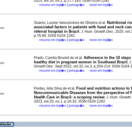
2025, vol.35, no.2, p.177-183. ISSN 0104-1282
|
resumo em ingl�s
portugu�s
texto em ingl�s
·
·
Nutritional ri
Soares, Louise Vasconcelos de Oliveira et al.
associated factors in patients with head and neck can
imir
referral hospital in Brazil
.
J. Hum. Growth Dev.
, 2025, vol.
p.76-85. ISSN 0104-1282
|
resumo em ingl�s
portugu�s
texto em ingl�s
·
·
Adherence to the 10 steps 
Prado, Camila Bruneli do et al.
healthy diet in pregnant women in Southeast Brazil
.
J
imir
Growth Dev.
, Sept 2022, vol.32, no.3, p.204-214. ISSN 0104
|
resumo em ingl�s
portugu�s
texto em ingl�s
·
·
Food and nutrition actions to 
Freitas, Islla Silva de et al.
Noncommunicable Diseases from the perspective of 
imir
Health Care in Brazil: a scoping review
.
J. Hum. Growth 
2023, vol.33, no.1, p.18-32. ISSN 0104-1282
|
resumo em ingl�s
portugu�s
texto em ingl�s
·
·