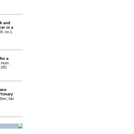
sk and
cer in a
35, no.1,
for a
. Hum.
-1282
face
Primary
Dev.
, Apr