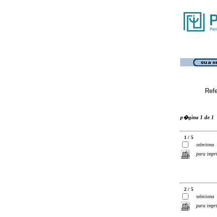
Ref
p�gina 1 de 1
1 / 5
seleciona
para impr
2 / 5
seleciona
para impr