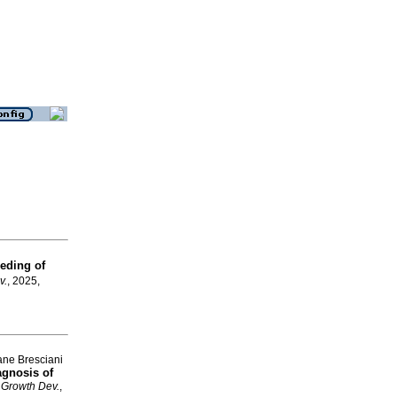
eding of
v.
, 2025,
iane Bresciani
agnosis of
 Growth Dev.
,