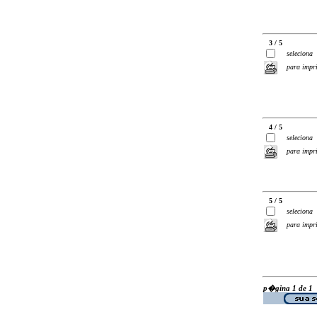
3 / 5
seleciona
para impr
4 / 5
seleciona
para impr
5 / 5
seleciona
para impr
p�gina 1 de 1