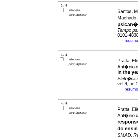
2 / 4
seleciona
Santos, M
para imprimir
Machado
psican�
Tempo psi
0101-483
resumo
·
3 / 4
seleciona
Pratta, E
para imprimir
Ant�nio 
in the y
Eletr�nic
vol.9, no.
resumo
·
4 / 4
seleciona
Pratta, E
para imprimir
Ant�nio 
respons�
do ensi
SMAD, Rev