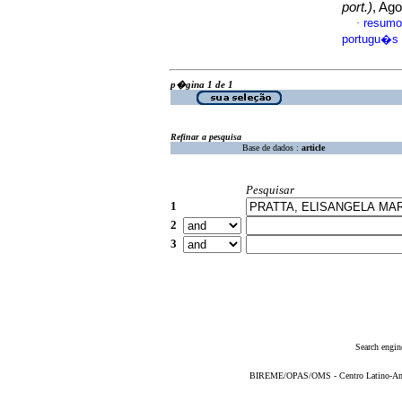
port.)
, Ago
resumo
·
portugu�s
p�gina 1 de 1
Refinar a pesquisa
Base de dados :
article
Pesquisar
1
2
3
Search engin
BIREME/OPAS/OMS - Centro Latino-Ame