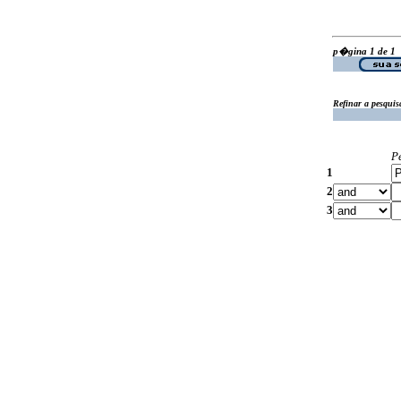
p�gina 1 de 1
Refinar a pesquis
P
1
2
3