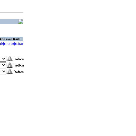
�rio avan�ado
l�rio b�sico