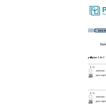
Ref
p�gina 1 de 1
1 / 2
seleciona
para impr
2 / 2
seleciona
para impr