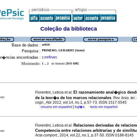
Coleção da biblioteca
Base de dados :
article
Pesquisa :
PRIMERO, GERARDO [Autor]
er�ncias encontradas :
refinar
2
[
]
Mostrando:
1 .. 2
no formato [
ISO 690
]
El razonamiento anal�gico desd
Fiorentini, Leticia et al.
imir
de la teor�a de los marcos relacionales
.
Rev. bras. ter.
cogn.
, Abr 2012, vol.14, no.1, p.57-73. ISSN 1517-5545
|
resumo em espanhol
ingl�s
texto em espanhol
·
·
Relaciones derivadas de relacion
Fiorentini, Leticia et al.
Competencia entre relaciones arbitrarias y de similit
imir
Acta comport.
, 2014, vol.22, no.1, p.37-50. ISSN 0188-8145