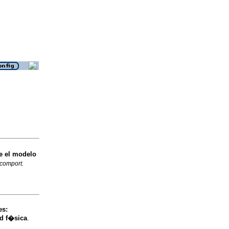
e el modelo
 comport.
es
:
ud f�sica
.