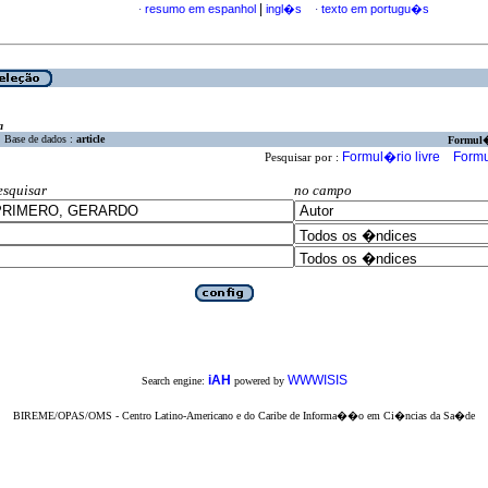
|
resumo em espanhol
ingl�s
texto em portugu�s
·
·
a
Base de dados :
article
Formul
Formul�rio livre
Formu
Pesquisar por :
esquisar
no campo
iAH
WWWISIS
Search engine:
powered by
BIREME/OPAS/OMS - Centro Latino-Americano e do Caribe de Informa��o em Ci�ncias da Sa�de