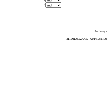
2
3
Search engin
BIREME/OPAS/OMS - Centro Latino-Ame