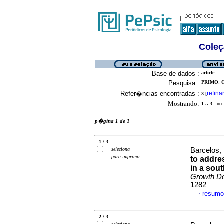
Coleç
Base de dados :
article
Pesquisa :
PRIMO, C
Refer�ncias encontradas :
refina
3
[
Mostrando:
1 .. 3
no f
p�gina 1 de 1
1 / 3
seleciona
Barcelos,
para imprimir
to addre
in a sout
Growth D
1282
resumo
·
2 / 3