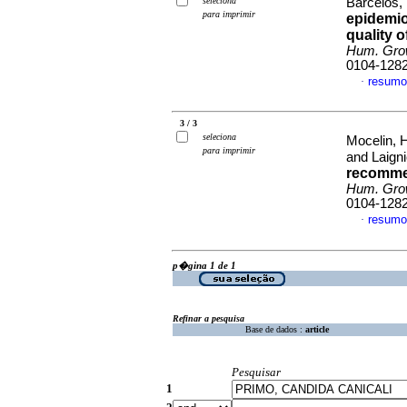
seleciona
Barcelos,
para imprimir
epidemio
quality 
Hum. Gro
0104-128
resumo
·
3 / 3
seleciona
Mocelin, 
para imprimir
and Laign
recommen
Hum. Gro
0104-128
resumo
·
p�gina 1 de 1
Refinar a pesquisa
Base de dados :
article
Pesquisar
1