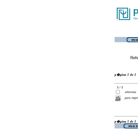
Ref
p�gina 1 de 1
1 / 1
seleciona
para impr
p�gina 1 de 1