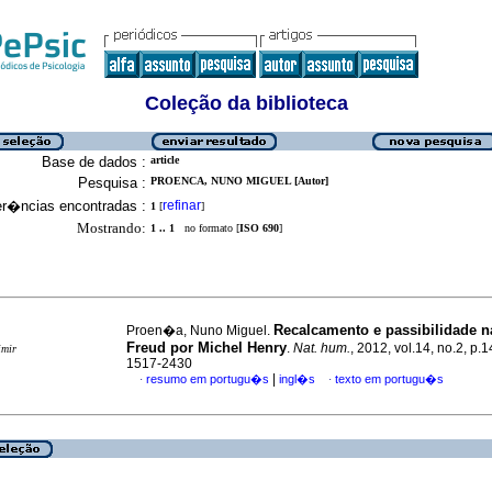
Coleção da biblioteca
Base de dados :
article
Pesquisa :
PROENCA, NUNO MIGUEL [Autor]
er�ncias encontradas :
refinar
1
[
]
Mostrando:
1 .. 1
no formato [
ISO 690
]
Recalcamento e passibilidade na
Proen�a, Nuno Miguel.
Freud por Michel Henry
.
Nat. hum.
, 2012, vol.14, no.2, p
imir
1517-2430
|
resumo em portugu�s
ingl�s
texto em portugu�s
·
·