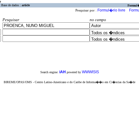
a
Base de dados :
article
Formul
Formul�rio livre
Formu
Pesquisar por :
Pesquisar
no campo
iAH
WWWISIS
Search engine:
powered by
BIREME/OPAS/OMS - Centro Latino-Americano e do Caribe de Informa��o em Ci�ncias da Sa�de