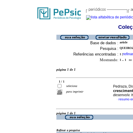
Coleç
Base de dados :
article
Pesquisa :
QUEIROZ,
Referências encontradas :
refina
1
[
Mostrando:
1 .. 1
no f
página 1 de 1
1 / 1
seleciona
Pedraza, Di
cresciment
para imprimir
desenvolv. 
resumo e
·
página 1 de 1
Refinar a pesquisa