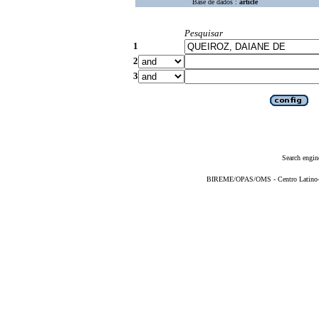
Base de dados :
article
Pesquisar
1
2
3
Search engin
BIREME/OPAS/OMS - Centro Latino-Am