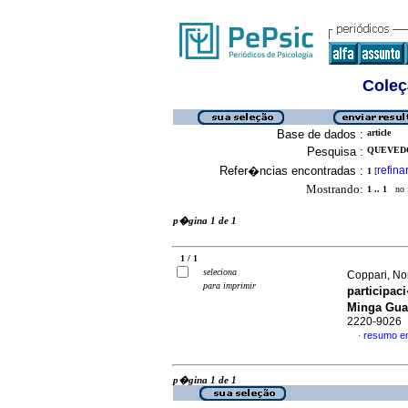
Coleç
Base de dados :
article
Pesquisa :
QUEVEDO,
Refer�ncias encontradas :
refina
1
[
Mostrando:
1 .. 1
no f
p�gina 1 de 1
1 / 1
seleciona
Coppari, No
para imprimir
participac
Minga Gua
2220-9026
resumo e
·
p�gina 1 de 1