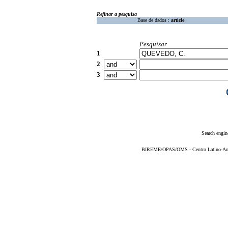
Refinar a pesquisa
Base de dados :
article
Pesquisar
1
2
3
Search engin
BIREME/OPAS/OMS - Centro Latino-Ame