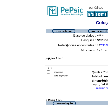
Coleç
Base de dados :
article
Pesquisa :
QUINTAS
Refer�ncias encontradas :
refina
1
[
Mostrando:
1 .. 1
no f
p�gina 1 de 1
1 / 1
seleciona
Quintas Cond
para imprimir
futebol
:
um
cinem�tric
cogn.
, Set 
resumo e
·
p�gina 1 de 1