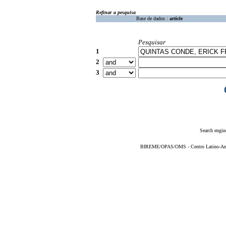
Refinar a pesquisa
Base de dados :
article
Pesquisar
1
2
3
Search engin
BIREME/OPAS/OMS - Centro Latino-Ame