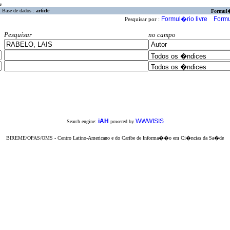
a
Base de dados :
article
Formul
Formul�rio livre
Formu
Pesquisar por :
Pesquisar
no campo
iAH
WWWISIS
Search engine:
powered by
BIREME/OPAS/OMS - Centro Latino-Americano e do Caribe de Informa��o em Ci�ncias da Sa�de