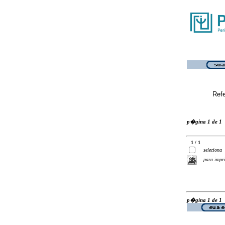
Ref
p�gina 1 de 1
1 / 1
seleciona
para impr
p�gina 1 de 1