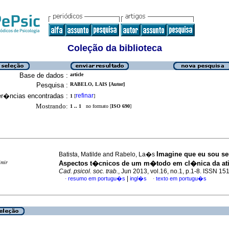
Coleção da biblioteca
Base de dados :
article
Pesquisa :
RABELO, LAIS [Autor]
er�ncias encontradas :
refinar
1
[
]
Mostrando:
1 .. 1
no formato [
ISO 690
]
Imagine que eu sou s
Batista, Matilde and Rabelo, La�s
imir
Aspectos t�cnicos de um m�todo em cl�nica da at
Cad. psicol. soc. trab.
, Jun 2013, vol.16, no.1, p.1-8. ISSN 1
|
resumo em portugu�s
ingl�s
texto em portugu�s
·
·