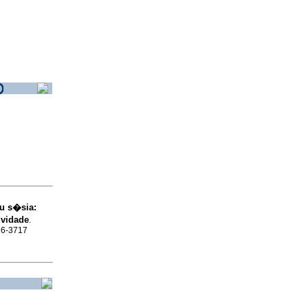
eu s�sia
:
ividade
.
516-3717