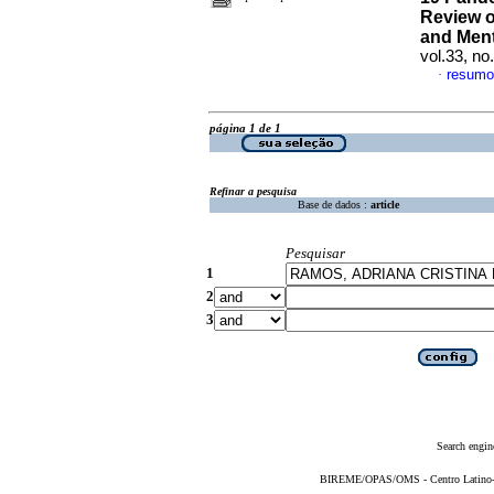
Review o
and Ment
vol.33, n
resumo
·
página 1 de 1
Refinar a pesquisa
Base de dados :
article
Pesquisar
1
2
3
Search engin
BIREME/OPAS/OMS - Centro Latino-Am