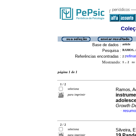
Coleç
Base de dados :
article
Pesquisa :
RAMOS, A
Referências encontradas :
refina
2
[
Mostrando:
1 .. 2
no f
página 1 de 1
1 / 2
seleciona
Ramos, Adr
instrume
para imprimir
adolesce
Growth D
resumo
·
2 / 2
seleciona
Silveira, 
19 Pande
para imprimir