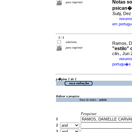
Notas so
para imprimir
psican�l
Subj
, Dez
resumo
·
em portug
3 / 3
seleciona
Ramos, Da
para imprimir
"estilo"
clin.
, Jun 
resumo
·
portugu�s
p�gina 1 de 1
Refinar a pesquisa
Base de dados :
article
Pesquisar
1
2
3