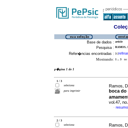
Coleç
Base de dados :
article
Pesquisa :
RAMOS, 
Refer�ncias encontradas :
refina
3
[
Mostrando:
1 .. 3
no f
p�gina 1 de 1
1 / 3
seleciona
Ramos, Da
boca do 
para imprimir
amament
vol.47, n
resumo
·
2 / 3
Ramos, Da
seleciona