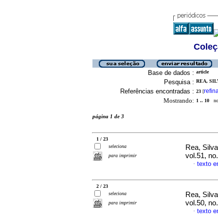
Coleç
Base de dados :
article
Pesquisa :
REA, SIL
Referências encontradas :
refin
23
[
Mostrando:
1 .. 10
no 
página 1 de 3
1 / 23
seleciona
Rea, Silv
vol.51, n
para imprimir
texto 
·
2 / 23
seleciona
Rea, Silv
vol.50, n
para imprimir
texto 
·