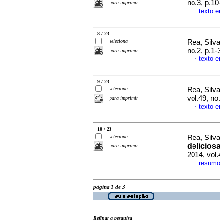
no.3, p.1
para imprimir
texto 
·
8 / 23
seleciona
Rea, Silv
no.2, p.1
para imprimir
texto 
·
9 / 23
seleciona
Rea, Silv
vol.49, n
para imprimir
texto 
·
10 / 23
seleciona
Rea, Silv
delicios
para imprimir
2014, vol
resumo
·
página 1 de 3
Refinar a pesquisa