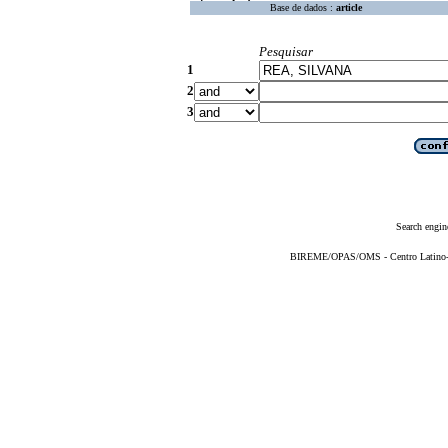
Base de dados :
article
Pesquisar
1
2
3
Search engin
BIREME/OPAS/OMS - Centro Latino-Am