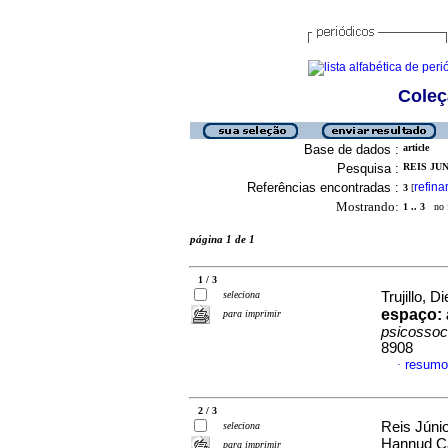
Coleç
Base de dados :
article
Pesquisa :
REIS JU
Referências encontradas :
refina
3
[
Mostrando:
1 .. 3
no f
página 1 de 1
1 / 3
seleciona
Trujillo, 
espaço
:
para imprimir
psicossoc
8908
resumo
·
2 / 3
Reis Júni
seleciona
Hannud C
para imprimir