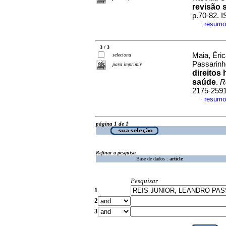
revisão 
p.70-82. 
resumo
·
3 / 3
Maia, Éric
seleciona
Passarin
para imprimir
direitos
saúde
.
R
2175-259
resumo
·
página 1 de 1
Refinar a pesquisa
Base de dados :
article
Pesquisar
1
2
3