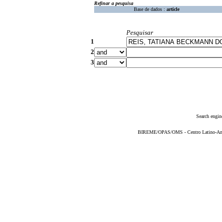
Refinar a pesquisa
Base de dados :
article
Pesquisar
1
2
3
Search engin
BIREME/OPAS/OMS - Centro Latino-Ame