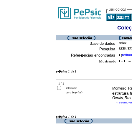
Coleç
Base de dados :
article
Pesquisa :
REIS, T
Refer�ncias encontradas :
refina
1
[
Mostrando:
1 .. 1
no f
p�gina 1 de 1
1 / 1
seleciona
Monteiro, Re
para imprimir
estrutura 
Gerais, Rev. 
resumo e
·
p�gina 1 de 1