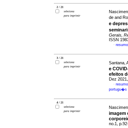
2 / 21
Nasciment
seleciona
para imprimir
de and Ro
e depre
seminari
Gerais, Re
ISSN 198
resumo
·
3 / 21
seleciona
Santana, 
para imprimir
e COVID
efeitos 
Dez 2021,
resumo
·
portugu�s
4 / 21
seleciona
Nasciment
para imprimir
imagem 
corpore
no.1, p.9