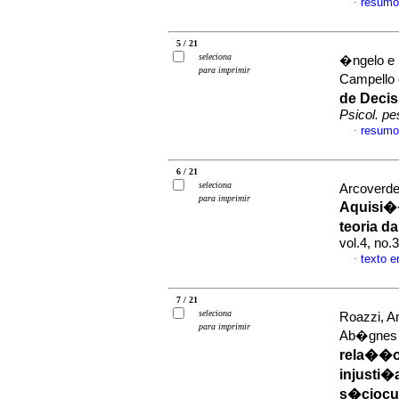
resumo
·
5 / 21
seleciona
�ngelo e 
para imprimir
Campello
de Decis
Psicol. pe
resumo
·
6 / 21
seleciona
Arcoverde
para imprimir
Aquisi��
teoria d
vol.4, no
texto 
·
7 / 21
seleciona
Roazzi, A
para imprimir
Ab�gnes 
rela��o
injusti�
s�ciocul