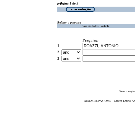
p�gina 1 de 3
Refinar a pesquisa
Base de dados :
article
Pesquisar
1
2
3
Search engin
BIREME/OPAS/OMS - Centro Latino-Ame