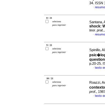
34. ISSN 
resumo
·
8 / 21
seleciona
Santana, 
para imprimir
shock: W
teor. prat.
resumo
·
9 / 21
seleciona
Spinillo,
para imprimir
psic�log
questio
p.20-25. 
texto 
·
10 / 21
seleciona
Roazzi, A
para imprimir
contexto
prof.
, 198
texto 
·