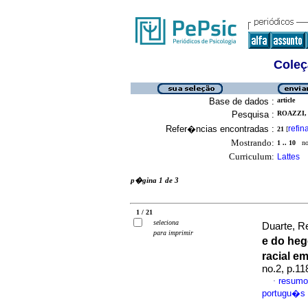
Coleç
Base de dados :
article
Pesquisa :
ROAZZI, 
Refer�ncias encontradas :
refin
21
[
Mostrando:
1 .. 10
no 
Curriculum:
Lattes
p�gina 1 de 3
1 / 21
seleciona
Duarte, R
para imprimir
e do he
racial e
no.2, p.1
resumo
·
portugu�s