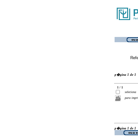
Ref
p�gina 1 de 1
1 / 1
seleciona
para impr
p�gina 1 de 1