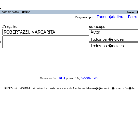
a
Base de dados :
article
Formul
Formul�rio livre
Formu
Pesquisar por :
Pesquisar
no campo
iAH
WWWISIS
Search engine:
powered by
BIREME/OPAS/OMS - Centro Latino-Americano e do Caribe de Informa��o em Ci�ncias da Sa�de