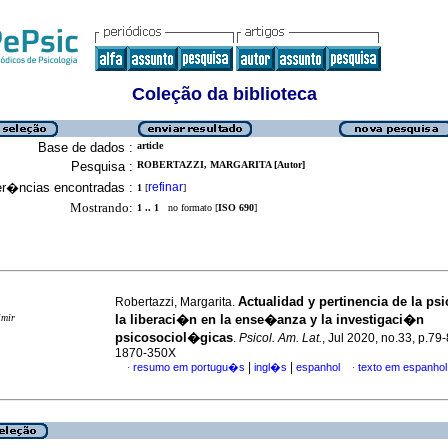
Coleção da biblioteca
Base de dados :
article
Pesquisa :
ROBERTAZZI, MARGARITA [Autor]
er�ncias encontradas :
refinar
1
[
]
Mostrando:
1 .. 1
no formato [
ISO 690
]
Actualidad y pertinencia de la p
Robertazzi, Margarita.
imir
la liberaci�n en la ense�anza y la investigaci�n
psicosociol�gicas
.
Psicol. Am. Lat.
, Jul 2020, no.33, p.79
1870-350X
|
|
resumo em portugu�s
ingl�s
espanhol
texto em espanhol
·
·