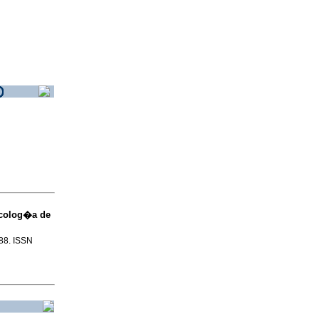
sicolog�a de
-88. ISSN