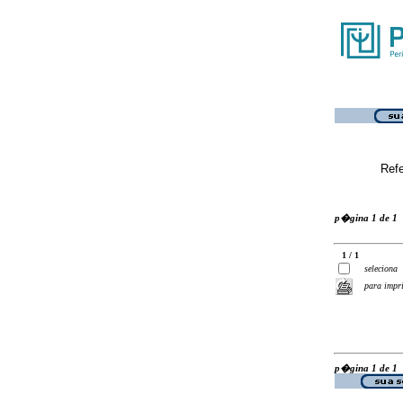
Ref
p�gina 1 de 1
1 / 1
seleciona
para impr
p�gina 1 de 1