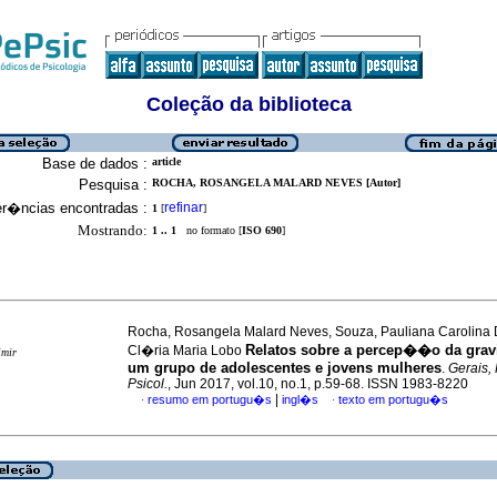
Coleção da biblioteca
Base de dados :
article
Pesquisa :
ROCHA, ROSANGELA MALARD NEVES [Autor]
er�ncias encontradas :
refinar
1
[
]
Mostrando:
1 .. 1
no formato [
ISO 690
]
Rocha, Rosangela Malard Neves, Souza, Pauliana Carolina D
Relatos sobre a percep��o da grav
Cl�ria Maria Lobo
imir
um grupo de adolescentes e jovens mulheres
.
Gerais, 
Psicol.
, Jun 2017, vol.10, no.1, p.59-68. ISSN 1983-8220
|
resumo em portugu�s
ingl�s
texto em portugu�s
·
·