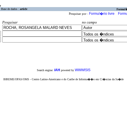
a
Base de dados :
article
Formul
Formul�rio livre
Formu
Pesquisar por :
Pesquisar
no campo
iAH
WWWISIS
Search engine:
powered by
BIREME/OPAS/OMS - Centro Latino-Americano e do Caribe de Informa��o em Ci�ncias da Sa�de