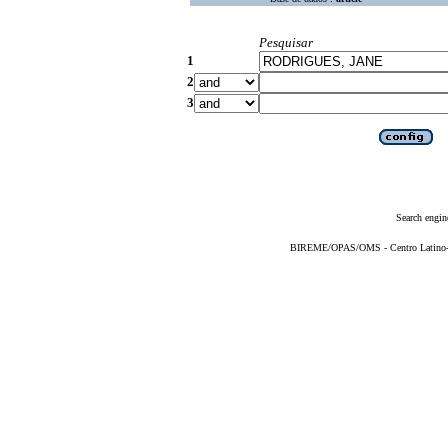
Pesquisar
1
2
3
Search engin
BIREME/OPAS/OMS - Centro Latino-Am