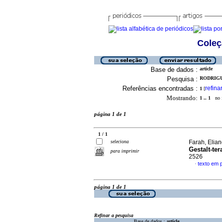
Coleç
Base de dados :
article
Pesquisa :
RODRIGUE
Referências encontradas :
refina
1
[
Mostrando:
1 .. 1
no f
página 1 de 1
1 / 1
seleciona
Farah, Elian
Gestalt-ter
para imprimir
2526
texto em 
·
página 1 de 1
Refinar a pesquisa
Base de dados :
article