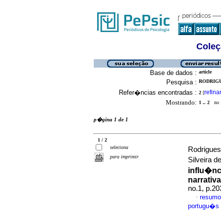
Coleç
Base de dados :
article
Pesquisa :
RODRIGU
Refer�ncias encontradas :
refina
2
[
Mostrando:
1 .. 2
no f
p�gina 1 de 1
1 / 2
seleciona
Rodrigues
para imprimir
Silveira d
influ�n
narrativa
no.1, p.2
resumo
·
portugu�s