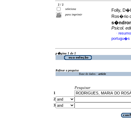
2 / 2
seleciona
Folly, D�
para imprimir
Ros�rio 
s�ndro
Psicol. ed
resumo
·
portugu�s
p�gina 1 de 1
Refinar a pesquisa
Base de dados :
article
Pesquisar
1
2
3