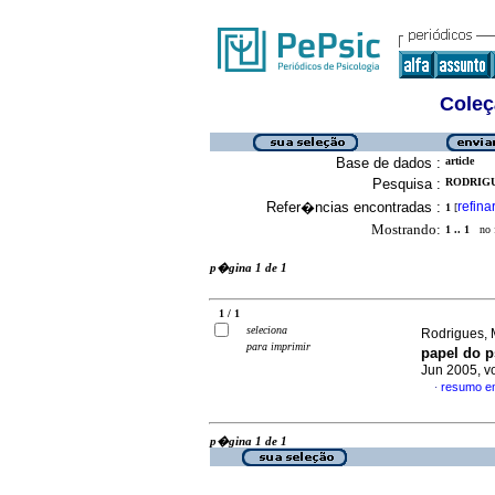
Coleç
Base de dados :
article
Pesquisa :
RODRIGU
Refer�ncias encontradas :
refina
1
[
Mostrando:
1 .. 1
no f
p�gina 1 de 1
1 / 1
seleciona
Rodrigues, M
para imprimir
papel do p
Jun 2005, v
resumo e
·
p�gina 1 de 1