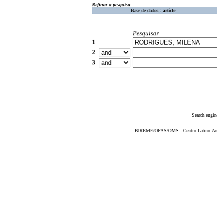
Refinar a pesquisa
Base de dados :
article
Pesquisar
1
2
3
Search engin
BIREME/OPAS/OMS - Centro Latino-Ame