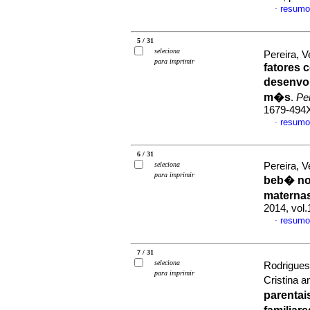
resumo
·
5 / 31
seleciona
Pereira, V
para imprimir
fatores 
desenvol
m�s
.
Pe
1679-494
resumo
·
6 / 31
seleciona
Pereira, V
para imprimir
beb� nos
materna
2014, vol
resumo
·
7 / 31
seleciona
Rodrigues
para imprimir
Cristina a
parentai