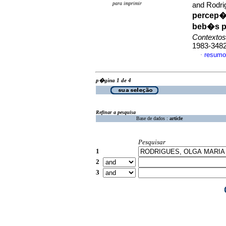
para imprimir
and Rodri
percep�
beb�s p
Contextos
1983-348
resumo
·
p�gina 1 de 4
Refinar a pesquisa
Base de dados :
article
Pesquisar
1
2
3