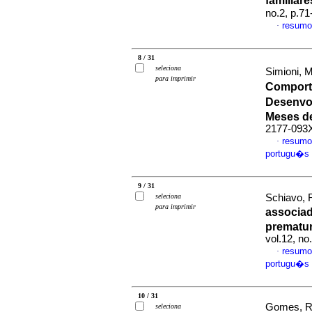
familiar
no.2, p.7
resumo
·
8 / 31
seleciona
Simioni, M
para imprimir
Comport
Desenvo
Meses d
2177-093
resumo
·
portugu�s
9 / 31
seleciona
Schiavo, R
para imprimir
associa
prematur
vol.12, n
resumo
·
portugu�s
10 / 31
Gomes, Ra
seleciona