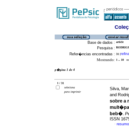
Coleç
Base de dados :
article
Pesquisa :
RODRIGU
Refer�ncias encontradas :
refin
31
[
Mostrando:
1 .. 10
no 
p�gina 1 de 4
1 / 31
seleciona
Silva, Ma
para imprimir
and Rodri
sobre a
mult�pa
beb�
.
P
ISSN 167
resumo
·