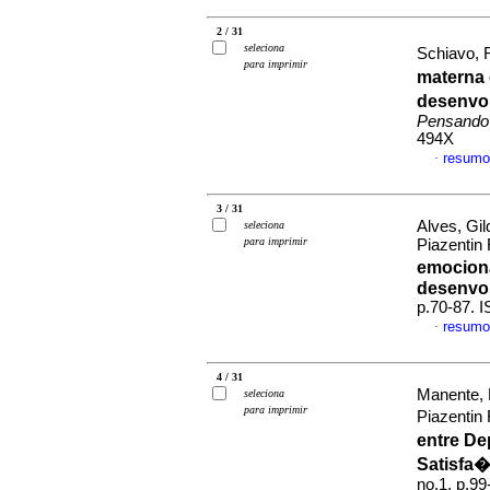
2 / 31
seleciona
Schiavo, R
para imprimir
materna 
desenvo
Pensando
494X
resumo
·
3 / 31
Alves, Gil
seleciona
para imprimir
Piazentin
emocion
desenvo
p.70-87. 
resumo
·
4 / 31
Manente, 
seleciona
para imprimir
Piazentin
entre De
Satisfa
no.1, p.9