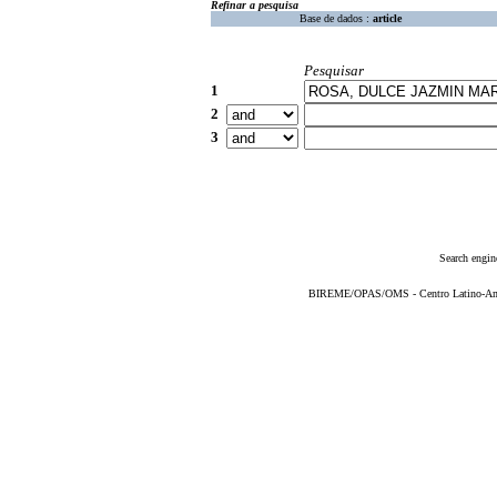
Refinar a pesquisa
Base de dados :
article
Pesquisar
1
2
3
Search engin
BIREME/OPAS/OMS - Centro Latino-Ame