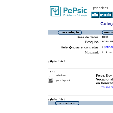
Coleç
Base de dados :
article
Pesquisa :
ROSA, D
Refer�ncias encontradas :
refina
1
[
Mostrando:
1 .. 1
no f
p�gina 1 de 1
1 / 1
seleciona
Perez, Eloy 
Vocacional
para imprimir
en Derech
resumo e
·
p�gina 1 de 1