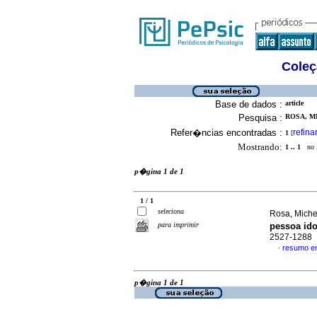
Coleç
Base de dados :
article
Pesquisa :
ROSA, M
Refer�ncias encontradas :
refina
1
[
Mostrando:
1 .. 1
no f
p�gina 1 de 1
1 / 1
seleciona
Rosa, Michel
para imprimir
pessoa id
2527-1288
resumo e
·
p�gina 1 de 1