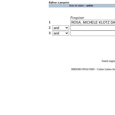
Refinar a pesquisa
Base de dados :
article
Pesquisar
1
2
3
Search engin
BIREME/OPAS/OMS - Centro Latino-Ame