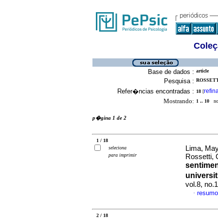
Coleç
Base de dados :
article
Pesquisa :
ROSSETT
Refer�ncias encontradas :
refin
18
[
Mostrando:
1 .. 10
no 
p�gina 1 de 2
1 / 18
Lima, May
seleciona
para imprimir
Rossetti, 
sentime
universi
vol.8, no.
resumo
·
2 / 18