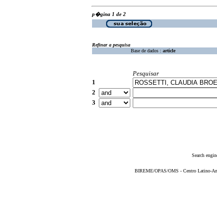
p�gina 1 de 2
Refinar a pesquisa
Base de dados :
article
Pesquisar
1
2
3
Search engin
BIREME/OPAS/OMS - Centro Latino-Ame