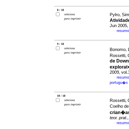
8 / 18
Pylro, Si
seleciona
para imprimir
Atividad
Jun 2005,
resumo
·
9 / 18
seleciona
Bonomo, L
para imprimir
Rossetti, 
de Down 
explorat
2009, vol
resumo
·
portugu�s
10 / 18
Rossetti,
seleciona
para imprimir
Coelho d
crian�as
teor. prat.
resumo
·