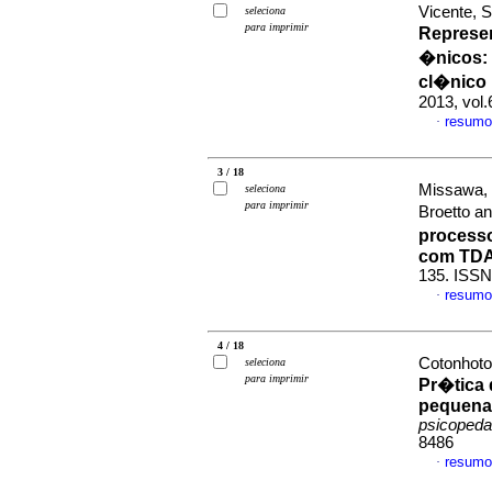
Vicente, 
seleciona
para imprimir
Represen
�nicos
:
cl�nico 
2013, vol
resumo
·
3 / 18
Missawa, 
seleciona
para imprimir
Broetto a
process
com TD
135. ISSN
resumo
·
4 / 18
Cotonhoto,
seleciona
para imprimir
Pr�tica 
pequena
psicopeda
8486
resumo
·