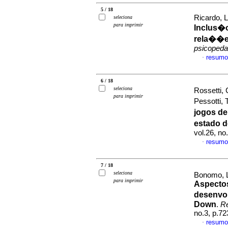
5 / 18
Ricardo, L
seleciona
para imprimir
Inclus�
rela��es
psicopeda
resumo
·
6 / 18
seleciona
Rossetti,
para imprimir
Pessotti,
jogos de
estado d
vol.26, n
resumo
·
7 / 18
seleciona
Bonomo, L
para imprimir
Aspectos
desenvo
Down
.
Re
no.3, p.7
resumo
·