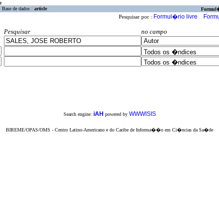
a
Base de dados :
article
Formul
Formul�rio livre
Formu
Pesquisar por :
Pesquisar
no campo
iAH
WWWISIS
Search engine:
powered by
BIREME/OPAS/OMS - Centro Latino-Americano e do Caribe de Informa��o em Ci�ncias da Sa�de