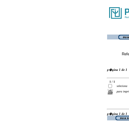
Ref
p�gina 1 de 1
1 / 1
seleciona
para impr
p�gina 1 de 1