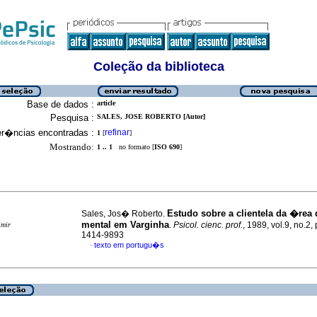
Coleção da biblioteca
Base de dados :
article
Pesquisa :
SALES, JOSE ROBERTO [Autor]
er�ncias encontradas :
refinar
1
[
]
Mostrando:
1 .. 1
no formato [
ISO 690
]
Estudo sobre a clientela da �rea
Sales, Jos� Roberto.
mental em Varginha
.
Psicol. cienc. prof.
, 1989, vol.9, no.2,
imir
1414-9893
texto em portugu�s
·