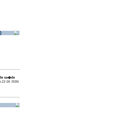
 de sa�de
 p.22-26. ISSN