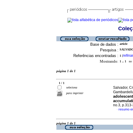
Coleç
Base de dados :
article
Pesquisa :
SALVADO
Referências encontradas :
refina
1
[
Mostrando:
1 .. 1
no f
página 1 de 1
1 / 1
Salvador, C
seleciona
Gambardella
para imprimir
adolescen
accumulat
no.3, p.313
resumo em
·
página 1 de 1