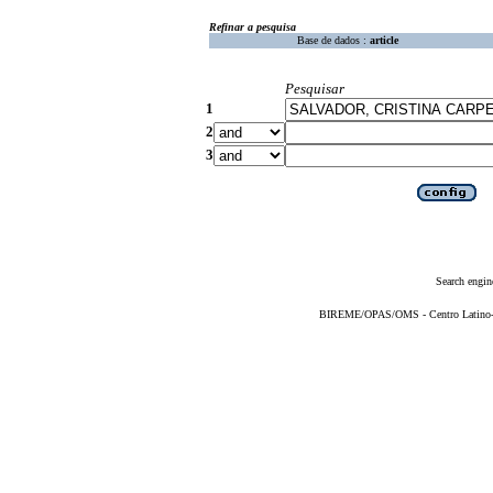
Refinar a pesquisa
Base de dados :
article
Pesquisar
1
2
3
Search engin
BIREME/OPAS/OMS - Centro Latino-Am