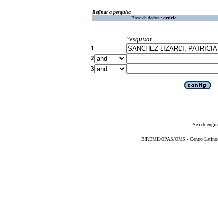
Refinar a pesquisa
Base de dados :
article
Pesquisar
1
2
3
Search engin
BIREME/OPAS/OMS - Centro Latino-Am