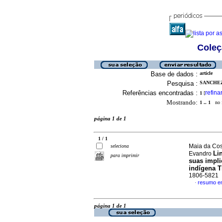
Coleç
Base de dados :
article
Pesquisa :
SANCHEZ 
Referências encontradas :
refina
1
[
Mostrando:
1 .. 1
no f
página 1 de 1
1 / 1
Maia da Cost
seleciona
Li
Evandro
para imprimir
suas impli
indígena T
1806-5821
resumo e
·
página 1 de 1