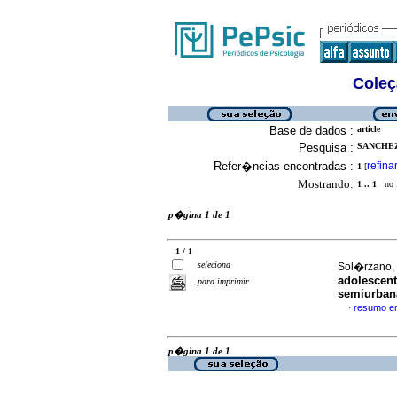
Coleç
Base de dados :
article
Pesquisa :
SANCHEZ,
Refer�ncias encontradas :
refina
1
[
Mostrando:
1 .. 1
no f
p�gina 1 de 1
1 / 1
seleciona
Sol�rzano, 
adolescent
para imprimir
semiurban
resumo e
·
p�gina 1 de 1