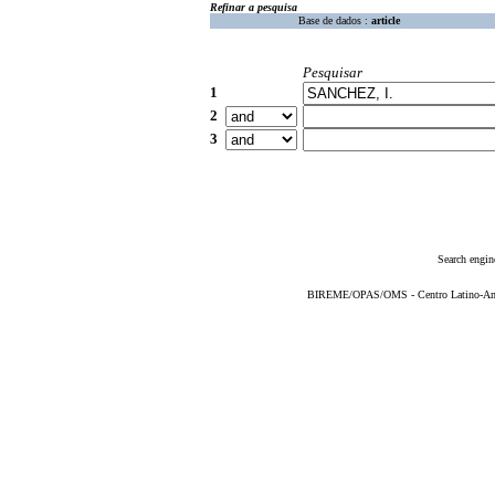
Refinar a pesquisa
Base de dados :
article
Pesquisar
1
2
3
Search engin
BIREME/OPAS/OMS - Centro Latino-Ame