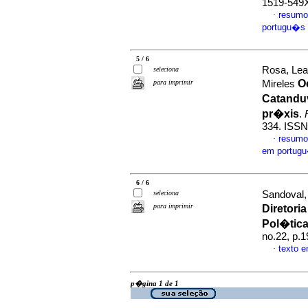
1519-549
resumo
·
portugu�s
5 / 6
Rosa, Lea
seleciona
O
para imprimir
Mireles
Catandu
pr�xis
.
334. ISS
resumo
·
em portug
6 / 6
seleciona
Sandoval,
para imprimir
Diretori
Pol�tic
no.22, p.
texto 
·
p�gina 1 de 1