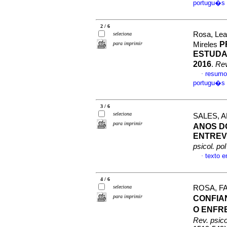
portugu�s
2 / 6
Rosa, Lea
seleciona
P
para imprimir
Mireles
ESTUDAN
2016
.
Rev
resumo
·
portugu�s
3 / 6
seleciona
SALES, A
para imprimir
ANOS D
ENTREV
psicol. po
texto 
·
4 / 6
seleciona
ROSA, FA
para imprimir
CONFIA
O ENFR
Rev. psico