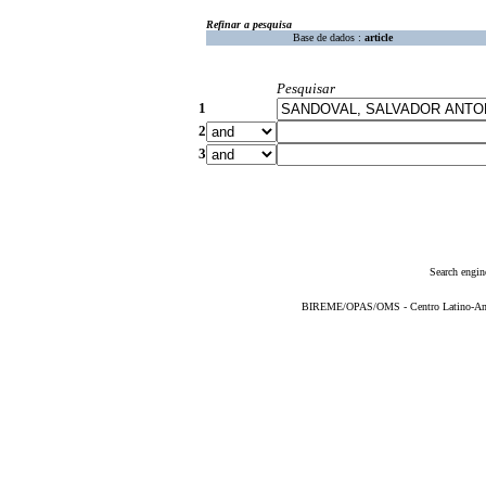
Refinar a pesquisa
Base de dados :
article
Pesquisar
1
2
3
Search engin
BIREME/OPAS/OMS - Centro Latino-Ame