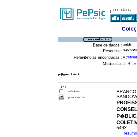
Coleç
Base de dados :
article
Pesquisa :
SANDOVA
Refer�ncias encontradas :
refina
6
[
Mostrando:
1 .. 6
no f
p�gina 1 de 1
1 / 6
BRANCO,
seleciona
SANDOVA
para imprimir
PROFIS
CONSEL
P�BLIC
COLETI
549X
resumo
·