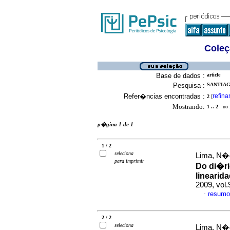
Coleç
Base de dados :
article
Pesquisa :
SANTIAG
Refer�ncias encontradas :
refina
2
[
Mostrando:
1 .. 2
no f
p�gina 1 de 1
1 / 2
seleciona
Lima, N�d
para imprimir
Do di�ri
linearid
2009, vol
resumo
·
2 / 2
seleciona
Lima, N�d