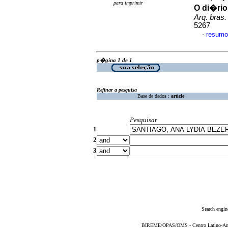
para imprimir
O di�rio
Arq. bras.
5267
resumo
·
p�gina 1 de 1
Refinar a pesquisa
Base de dados :
article
Pesquisar
1
2
3
Search engin
BIREME/OPAS/OMS - Centro Latino-Ame