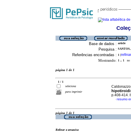
Coleç
Base de dados :
article
Pesquisa :
SANTOS, 
Referências encontradas :
refina
1
[
Mostrando:
1 .. 1
no f
página 1 de 1
1 / 1
seleciona
Caldonazzo, 
hipotiroid
para imprimir
p.408-414.
resumo e
·
página 1 de 1
Refinar a pesquisa