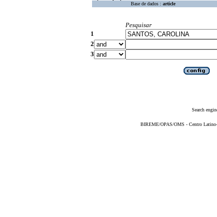
Base de dados :
article
Pesquisar
1
2
3
Search engin
BIREME/OPAS/OMS - Centro Latino-Am