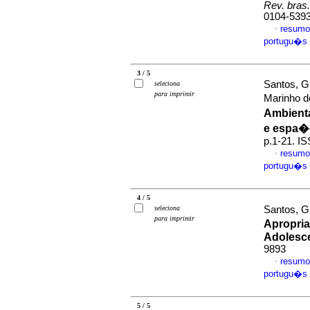
Rev. bras
0104-539
resumo
·
portugu�s
3 / 5
Santos, G
seleciona
para imprimir
Marinho 
Ambient
e espa�
p.1-21. I
resumo
·
portugu�s
4 / 5
seleciona
Santos, G
para imprimir
Apropria
Adolesc
9893
resumo
·
portugu�s
5 / 5