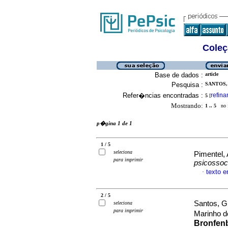
Coleç
Base de dados :
article
Pesquisa :
SANTOS,
Refer�ncias encontradas :
refina
5
[
Mostrando:
1 .. 5
no f
p�gina 1 de 1
1 / 5
seleciona
Pimentel, 
para imprimir
psicossoc
texto 
·
2 / 5
Santos, G
seleciona
para imprimir
Marinho 
Bronfenb