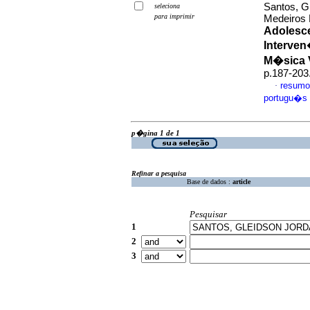
Santos, G
seleciona
para imprimir
Medeiros
Adolesc
Interve
M�sica 
p.187-203
resumo
·
portugu�s
p�gina 1 de 1
Refinar a pesquisa
Base de dados :
article
Pesquisar
1
2
3