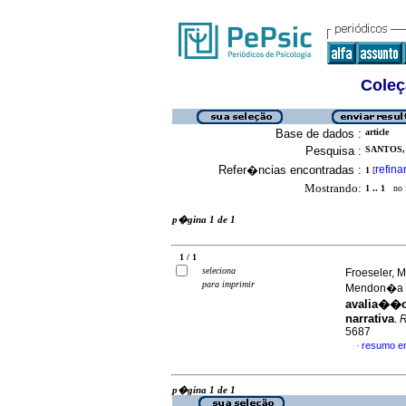
Coleç
Base de dados :
article
Pesquisa :
SANTOS,
Refer�ncias encontradas :
refina
1
[
Mostrando:
1 .. 1
no f
p�gina 1 de 1
1 / 1
seleciona
Froeseler, 
para imprimir
Mendon�a a
avalia��o
narrativa
.
R
5687
resumo e
·
p�gina 1 de 1