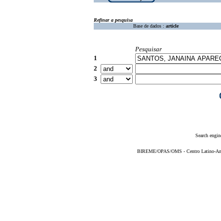
Refinar a pesquisa
Base de dados :
article
Pesquisar
1
2
3
Search engin
BIREME/OPAS/OMS - Centro Latino-Ame