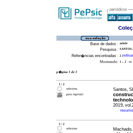
Coleç
Base de dados :
article
Pesquisa :
SANTOS,
Refer�ncias encontradas :
refina
2
[
Mostrando:
1 .. 2
no f
p�gina 1 de 1
1 / 2
seleciona
Santos, S
construc
para imprimir
technolo
2019, vol.
resumo
·
2 / 2
seleciona
Machado, 