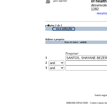
of healt
para imprimir
desenvolv
1282
resumo
·
p�gina 1 de 1
Refinar a pesquisa
Base de dados :
article
Pesquisar
1
2
3
Search engin
BIREME/OPAS/OMS - Centro Latino-Ame