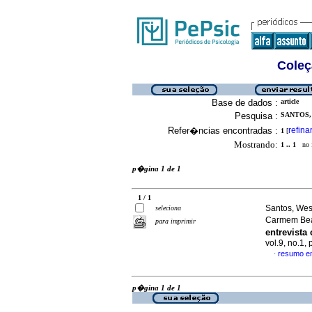
Coleç
Base de dados :
article
Pesquisa :
SANTOS,
Refer�ncias encontradas :
refina
1
[
Mostrando:
1 .. 1
no f
p�gina 1 de 1
1 / 1
Santos, Wes
seleciona
Carmem Bea
para imprimir
entrevist
vol.9, no.1,
resumo e
·
p�gina 1 de 1