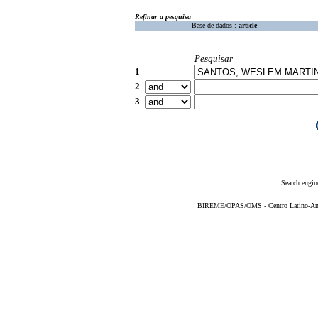
Refinar a pesquisa
Base de dados :
article
Pesquisar
1
2
3
Search engin
BIREME/OPAS/OMS - Centro Latino-Ame