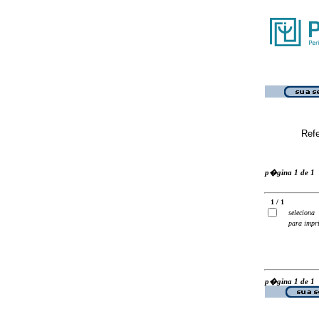
Ref
p�gina 1 de 1
1 / 1
seleciona
para impr
p�gina 1 de 1