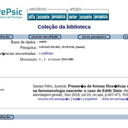
Coleção da biblioteca
Base de dados :
article
Pesquisa :
SAVIAN FILHO, JUVENAL [Autor]
er�ncias encontradas :
refinar
1
[
]
Mostrando:
1 .. 1
no formato [
ISO 690
]
Presen�a de formas filos�ficas 
Savian Filho, Juvenal.
imir
na fenomenologia nascente
:
o caso de Edith Stein
.
Re
abordagem gestalt.
, Dez 2018, vol.24, no.spe, p.467-471. I
|
|
resumo em portugu�s
ingl�s
espanhol
texto em portugu
·
·