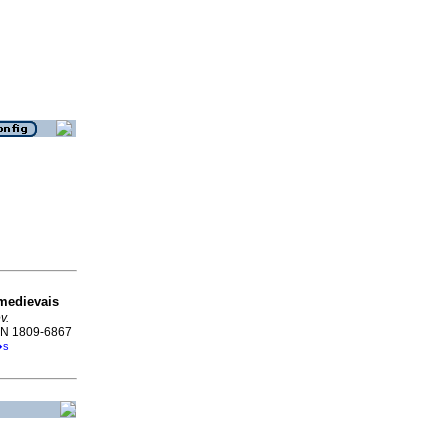
medievais
v.
SSN 1809-6867
�s