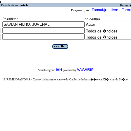
a
Base de dados :
article
Formul
Formul�rio livre
Formu
Pesquisar por :
Pesquisar
no campo
iAH
WWWISIS
Search engine:
powered by
BIREME/OPAS/OMS - Centro Latino-Americano e do Caribe de Informa��o em Ci�ncias da Sa�de