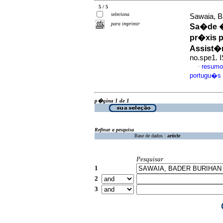
5 / 5
seleciona
Sawaia, B
para imprimir
Sa�de �t
pr�xis p
Assist�n
no.spe1. 
resumo
·
portugu�s
p�gina 1 de 1
Refinar a pesquisa
Base de dados :
article
Pesquisar
1
2
3