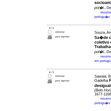
socioamb
pol�t.
, D
resumo
·
portugu�s
3 / 5
seleciona
Souza, An
para imprimir
Sa�de 
coletiv
Trabalha
pol�t.
, D
resumo
·
em portug
4 / 5
Sawaia, B
seleciona
P
Gadelha
para imprimir
desigua
(Belo Hori
1677-116
resumo
·
portugu�s