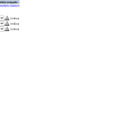
lário avançado
mulário básico