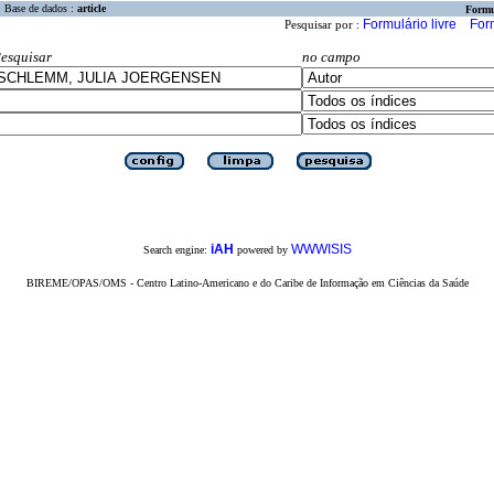
Base de dados :
article
Formu
Formulário livre
For
Pesquisar por :
esquisar
no campo
iAH
WWWISIS
Search engine:
powered by
BIREME/OPAS/OMS - Centro Latino-Americano e do Caribe de Informação em Ciências da Saúde