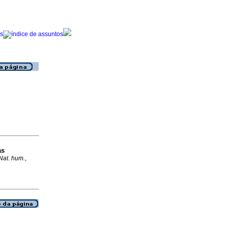
as
Nat. hum.
,