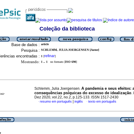
Coleção da biblioteca
Base de dados :
article
Pesquisa :
SCHLEMM, JULIA JOERGENSEN [Autor]
erências encontradas :
refinar
1
[
]
Mostrando:
1 .. 1
no formato [
ISO 690
]
A pandemia e seus efeitos
:
Schlemm, Julia Joergensen.
consequências psíquicas do excesso de idealização
.
imir
Dez 2020, vol.22, no.2, p.125-133. ISSN 1517-2430
|
resumo em português
inglês
texto em português
·
·
a